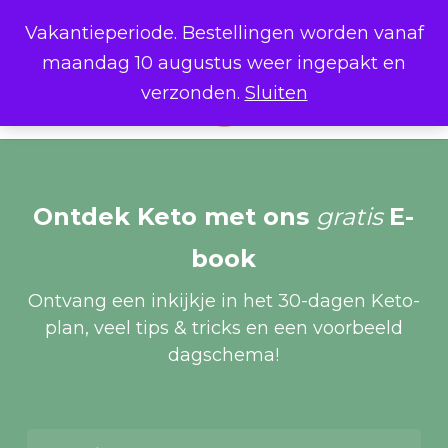
Skip
Menu
Bestel meer producten, betaal
Vakantieperiode. Bestellingen worden vanaf
minder: 5% korting vanaf €200 •
to
Close
Cart
10% korting vanaf €350
Cart
maandag 10 augustus weer ingepakt en
main
verzonden.
Sluiten
content
Menu
search
accoun
Ontdek Keto met ons
gratis
E-
book
Ontvang een inkijkje in het 30-dagen Keto-
plan, veel tips & tricks en een voorbeeld
dagschema!