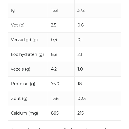
Kj
1551
372
Vet (g)
2,5
0,6
Verzadigd (g)
0,4
0,1
koolhydraten (g)
8,8
2,1
vezels (g)
4,2
1,0
Proteïne (g)
75,0
18
Zout (g)
1,38
0,33
Calcium (mg)
895
215