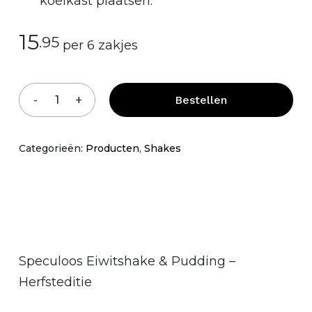
koelkast plaatsen.
15
.95
per 6 zakjes
Bestellen
Categorieën:
Producten
,
Shakes
Geen producten in je winkelmand.
Go To Shop
Speculoos Eiwitshake & Pudding –
Herfsteditie