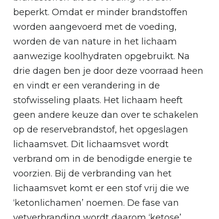
Geen producten in je winkelmand.
beperkt. Omdat er minder brandstoffen
worden aangevoerd met de voeding,
Go To Shop
worden de van nature in het lichaam
aanwezige koolhydraten opgebruikt. Na
drie dagen ben je door deze voorraad heen
en vindt er een verandering in de
stofwisseling plaats. Het lichaam heeft
geen andere keuze dan over te schakelen
op de reservebrandstof, het opgeslagen
lichaamsvet. Dit lichaamsvet wordt
verbrand om in de benodigde energie te
voorzien. Bij de verbranding van het
lichaamsvet komt er een stof vrij die we
‘ketonlichamen’ noemen. De fase van
vetverbranding wordt daarom ‘ketose’