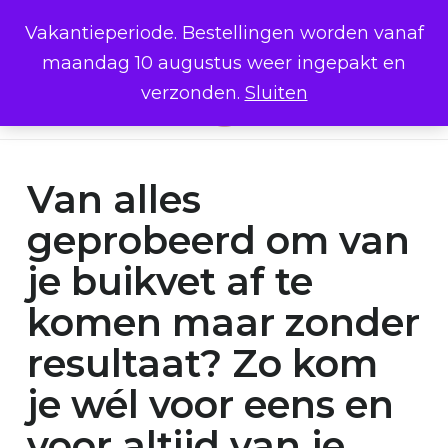
Skip
Menu
Bestel meer producten, betaal
Vakantieperiode. Bestellingen worden vanaf
minder: 5% korting vanaf €200 •
to
Close
Cart
10% korting vanaf €350
Cart
maandag 10 augustus weer ingepakt en
main
verzonden.
Sluiten
content
Menu
search
accoun
Van alles
geprobeerd om van
je buikvet af te
komen maar zonder
resultaat? Zo kom
je wél voor eens en
voor altijd van je